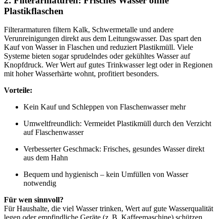
2. Filterarmaturen: Frisches Wasser ohne
Plastikflaschen
Filterarmaturen filtern Kalk, Schwermetalle und andere
Verunreinigungen direkt aus dem Leitungswasser. Das spart den
Kauf von Wasser in Flaschen und reduziert Plastikmüll. Viele
Systeme bieten sogar sprudelndes oder gekühltes Wasser auf
Knopfdruck. Wer Wert auf gutes Trinkwasser legt oder in Regionen
mit hoher Wasserhärte wohnt, profitiert besonders.
Vorteile:
Kein Kauf und Schleppen von Flaschenwasser mehr
Umweltfreundlich: Vermeidet Plastikmüll durch den Verzicht
auf Flaschenwasser
Verbesserter Geschmack: Frisches, gesundes Wasser direkt
aus dem Hahn
Bequem und hygienisch – kein Umfüllen von Wasser
notwendig
Für wen sinnvoll?
Für Haushalte, die viel Wasser trinken, Wert auf gute Wasserqualität
legen oder empfindliche Geräte (z. B. Kaffeemaschine) schützen